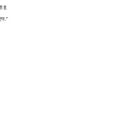
ी है.
एगा.”