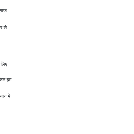
 साफ
र से
 लिए
ेकिन हम
यान मे