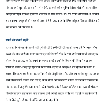
'नया उत्तराखंड' यह सिर्फ़ एक नारा नहीं, बल्कि हमारा साझा सपना है। एक ऐसा सपना, जहाँ हर
गाँव सड़क से जुड़ा हो, हर घर में पानी पहुँचे, हर बच्चे को आधुनिक शिक्षा मिले और हर नागरिक
को गुणवत्तापूर्ण स्वास्थ्य सुविधाएँ अपने घर के पास उपलब्ध हों। यह यात्रा आसान नहीं थी, लेकिन
जब संकल्प मजबूत हो तो पहाड़ भी रास्ता देते हैं। 2024-25 के लिए स्वीकृत विकास परियोजनाएँ
इसी संकल्प की ठोस नींव हैं।
सपनों को जोड़ती सड़कें
उत्तराखंड के विकास की सबसे बड़ी चुनौती रही है कनेक्टिविटी। पहाड़ी राज्य होने के कारण गाँव,
कस्बे और शहर कई बार अलग-थलग पड़ जाते हैं। इसी सोच के साथ, हमने प्रधानमंत्री ग्राम सड़क
योजना के तहत 327 करोड़ रुपये की लागत से नई सड़कों के निर्माण की दिशा में बड़ा कदम
उठाया है। रंबाडा–गरुड़चट्टी फुटपाथ का निर्माण श्रद्धालुओं की सुरक्षा और सुविधा को ध्यान में
रखकर किया जा रहा है। रामगढ़ ब्लॉक, नौगांव-सैयूरी मोटर रोड, और क्वालगाँव-झुमराड़ा सड़क
जैसी परियोजनाएँ केवल रास्ते नहीं हैं, ये उन मौकों की पगडंडियाँ हैं जिन पर चलकर उत्तराखंड के
गाँव नए सपनों से जुड़ेंगे। NH-109 से नई कलेक्टरेट और मेडिकल कॉलेज तक सड़क चौड़ीकरण
परियोजना हमारे प्रशासनिक और स्वास्थ्य ढांचे को नई रफ़्तार देगी। जब पहाड़ों पर सड़कें बनती
हैं, तो सिर्फ़ दूरी नहीं घटती, बल्कि संभावनाएँ बढ़ती हैं।