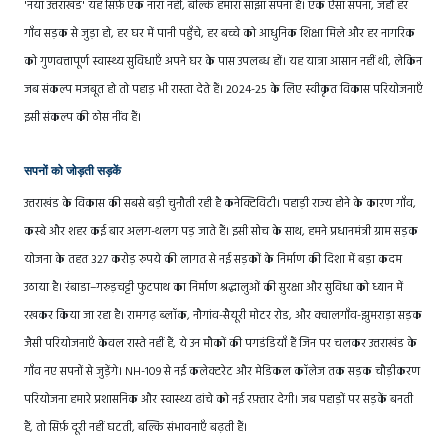
'नया उत्तराखंड' यह सिर्फ़ एक नारा नहीं, बल्कि हमारा साझा सपना है। एक ऐसा सपना, जहाँ हर
गाँव सड़क से जुड़ा हो, हर घर में पानी पहुँचे, हर बच्चे को आधुनिक शिक्षा मिले और हर नागरिक
को गुणवत्तापूर्ण स्वास्थ्य सुविधाएँ अपने घर के पास उपलब्ध हों। यह यात्रा आसान नहीं थी, लेकिन
जब संकल्प मजबूत हो तो पहाड़ भी रास्ता देते हैं। 2024-25 के लिए स्वीकृत विकास परियोजनाएँ
इसी संकल्प की ठोस नींव हैं।
सपनों को जोड़ती सड़कें
उत्तराखंड के विकास की सबसे बड़ी चुनौती रही है कनेक्टिविटी। पहाड़ी राज्य होने के कारण गाँव,
कस्बे और शहर कई बार अलग-थलग पड़ जाते हैं। इसी सोच के साथ, हमने प्रधानमंत्री ग्राम सड़क
योजना के तहत 327 करोड़ रुपये की लागत से नई सड़कों के निर्माण की दिशा में बड़ा कदम
उठाया है। रंबाडा–गरुड़चट्टी फुटपाथ का निर्माण श्रद्धालुओं की सुरक्षा और सुविधा को ध्यान में
रखकर किया जा रहा है। रामगढ़ ब्लॉक, नौगांव-सैयूरी मोटर रोड, और क्वालगाँव-झुमराड़ा सड़क
जैसी परियोजनाएँ केवल रास्ते नहीं हैं, ये उन मौकों की पगडंडियाँ हैं जिन पर चलकर उत्तराखंड के
गाँव नए सपनों से जुड़ेंगे। NH-109 से नई कलेक्टरेट और मेडिकल कॉलेज तक सड़क चौड़ीकरण
परियोजना हमारे प्रशासनिक और स्वास्थ्य ढांचे को नई रफ़्तार देगी। जब पहाड़ों पर सड़कें बनती
हैं, तो सिर्फ़ दूरी नहीं घटती, बल्कि संभावनाएँ बढ़ती हैं।