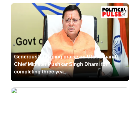
Generously heaping praise on Uttarakhand
Chief Minister Pushkar Singh Dhami for
completing three yea...