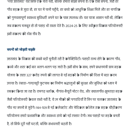
'नया उत्तराखंड' यह सिर्फ़ एक नारा नहीं, बल्कि हमारा साझा सपना है। एक ऐसा सपना, जहाँ हर
गाँव सड़क से जुड़ा हो, हर घर में पानी पहुँचे, हर बच्चे को आधुनिक शिक्षा मिले और हर नागरिक
को गुणवत्तापूर्ण स्वास्थ्य सुविधाएँ अपने घर के पास उपलब्ध हों। यह यात्रा आसान नहीं थी, लेकिन
जब संकल्प मजबूत हो तो पहाड़ भी रास्ता देते हैं। 2024-25 के लिए स्वीकृत विकास परियोजनाएँ
इसी संकल्प की ठोस नींव हैं।
सपनों को जोड़ती सड़कें
उत्तराखंड के विकास की सबसे बड़ी चुनौती रही है कनेक्टिविटी। पहाड़ी राज्य होने के कारण गाँव,
कस्बे और शहर कई बार अलग-थलग पड़ जाते हैं। इसी सोच के साथ, हमने प्रधानमंत्री ग्राम सड़क
योजना के तहत 327 करोड़ रुपये की लागत से नई सड़कों के निर्माण की दिशा में बड़ा कदम
उठाया है। रंबाडा–गरुड़चट्टी फुटपाथ का निर्माण श्रद्धालुओं की सुरक्षा और सुविधा को ध्यान में
रखकर किया जा रहा है। रामगढ़ ब्लॉक, नौगांव-सैयूरी मोटर रोड, और क्वालगाँव-झुमराड़ा सड़क
जैसी परियोजनाएँ केवल रास्ते नहीं हैं, ये उन मौकों की पगडंडियाँ हैं जिन पर चलकर उत्तराखंड के
गाँव नए सपनों से जुड़ेंगे। NH-109 से नई कलेक्टरेट और मेडिकल कॉलेज तक सड़क चौड़ीकरण
परियोजना हमारे प्रशासनिक और स्वास्थ्य ढांचे को नई रफ़्तार देगी। जब पहाड़ों पर सड़कें बनती
हैं, तो सिर्फ़ दूरी नहीं घटती, बल्कि संभावनाएँ बढ़ती हैं।