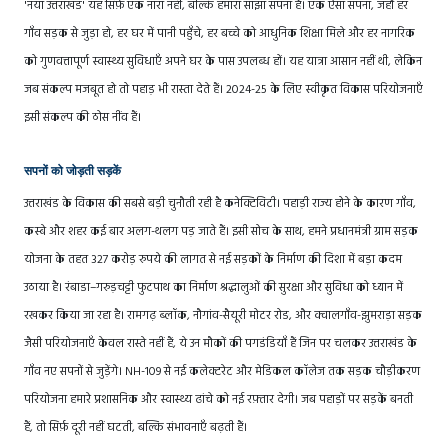
'नया उत्तराखंड' यह सिर्फ़ एक नारा नहीं, बल्कि हमारा साझा सपना है। एक ऐसा सपना, जहाँ हर
गाँव सड़क से जुड़ा हो, हर घर में पानी पहुँचे, हर बच्चे को आधुनिक शिक्षा मिले और हर नागरिक
को गुणवत्तापूर्ण स्वास्थ्य सुविधाएँ अपने घर के पास उपलब्ध हों। यह यात्रा आसान नहीं थी, लेकिन
जब संकल्प मजबूत हो तो पहाड़ भी रास्ता देते हैं। 2024-25 के लिए स्वीकृत विकास परियोजनाएँ
इसी संकल्प की ठोस नींव हैं।
सपनों को जोड़ती सड़कें
उत्तराखंड के विकास की सबसे बड़ी चुनौती रही है कनेक्टिविटी। पहाड़ी राज्य होने के कारण गाँव,
कस्बे और शहर कई बार अलग-थलग पड़ जाते हैं। इसी सोच के साथ, हमने प्रधानमंत्री ग्राम सड़क
योजना के तहत 327 करोड़ रुपये की लागत से नई सड़कों के निर्माण की दिशा में बड़ा कदम
उठाया है। रंबाडा–गरुड़चट्टी फुटपाथ का निर्माण श्रद्धालुओं की सुरक्षा और सुविधा को ध्यान में
रखकर किया जा रहा है। रामगढ़ ब्लॉक, नौगांव-सैयूरी मोटर रोड, और क्वालगाँव-झुमराड़ा सड़क
जैसी परियोजनाएँ केवल रास्ते नहीं हैं, ये उन मौकों की पगडंडियाँ हैं जिन पर चलकर उत्तराखंड के
गाँव नए सपनों से जुड़ेंगे। NH-109 से नई कलेक्टरेट और मेडिकल कॉलेज तक सड़क चौड़ीकरण
परियोजना हमारे प्रशासनिक और स्वास्थ्य ढांचे को नई रफ़्तार देगी। जब पहाड़ों पर सड़कें बनती
हैं, तो सिर्फ़ दूरी नहीं घटती, बल्कि संभावनाएँ बढ़ती हैं।