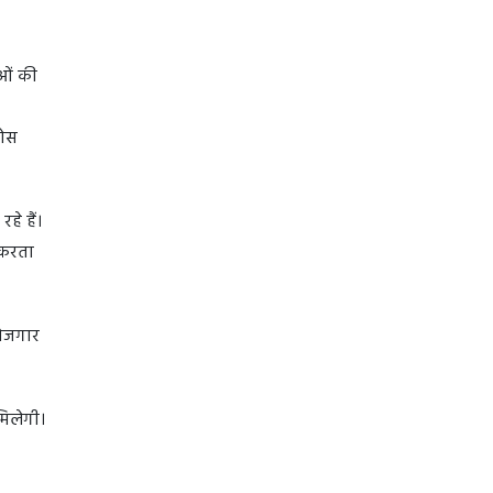
ाओं की
ठोस
हे हैं।
 करता
रोजगार
मिलेगी।