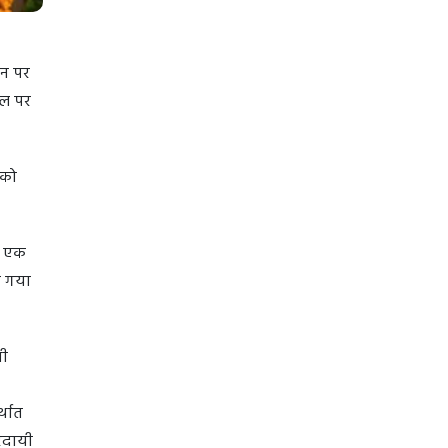
ीन पर
 बल पर
 को
ो एक
ा गया
धी
्थात
तरदायी