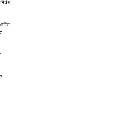
 निवेश
आधारित
य
ो
और